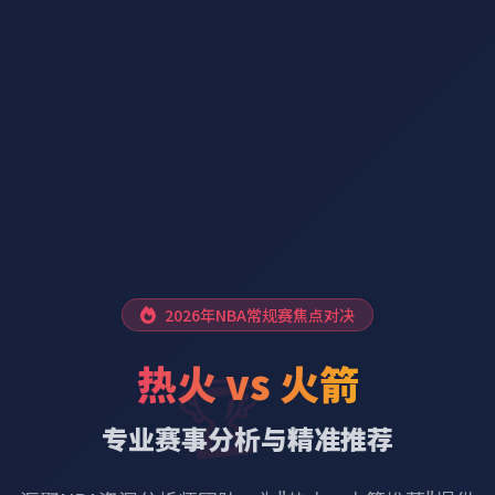
2026年NBA常规赛焦点对决
🏆
热火 vs 火箭
专业赛事分析与精准推荐